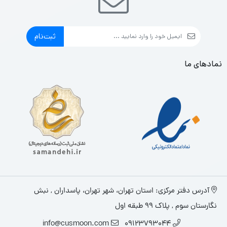
ثبت‌نام
نمادهای ما
آدرس دفتر مرکزی: استان تهران، شهر تهران، پاسداران , نبش
نگارستان سوم , پلاک ۹۹ طبقه اول
info@cusmoon.com
09123793044