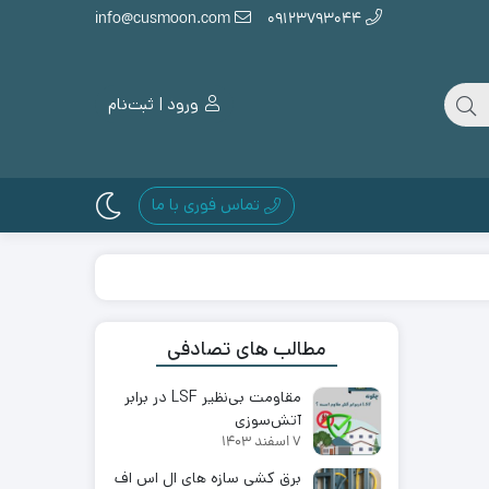
info@cusmoon.com
09123793044
ورود | ثبت‌نام
تماس فوری با ما
مطالب های تصادفی
مقاومت بی‌نظیر LSF در برابر
آتش‌سوزی
7 اسفند 1403
برق کشی سازه های ال اس اف