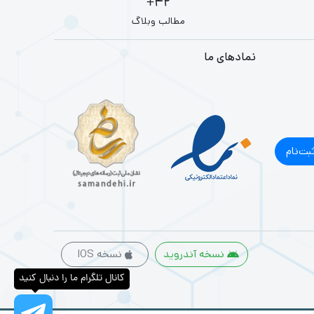
42+
مطالب وبلاگ
نمادهای ما
بت‌نام
نسخه آندروید
نسخه IOS
کانال تلگرام ما را دنبال کنید