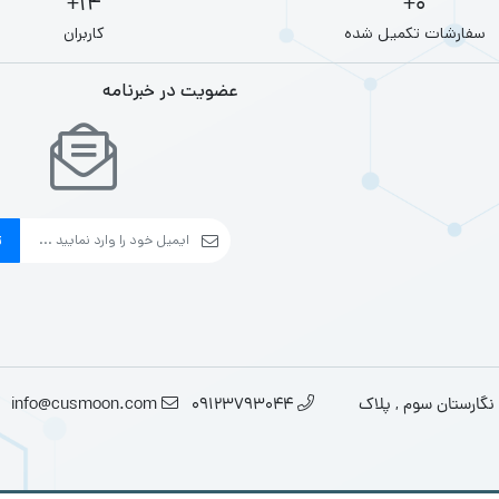
14+
0+
سفارشات تکمیل شده
کاربران
عضویت در خبرنامه
ث
نگارستان سوم , پلاک
09123793044
info@cusmoon.com