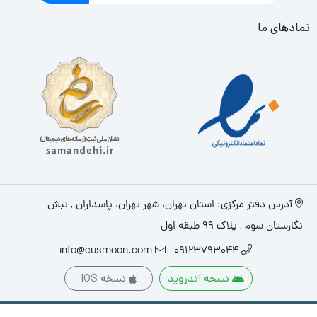
نمادهای ما
آدرس دفتر مرکزی: استان تهران، شهر تهران، پاسداران , نبش
نگارستان سوم , پلاک ۹۹ طبقه اول
info@cusmoon.com
09123793044
نسخه آندروید
نسخه IOS