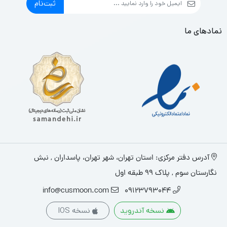
ثبت‌نام
نمادهای ما
آدرس دفتر مرکزی: استان تهران، شهر تهران، پاسداران , نبش
نگارستان سوم , پلاک ۹۹ طبقه اول
info@cusmoon.com
09123793044
نسخه آندروید
نسخه IOS