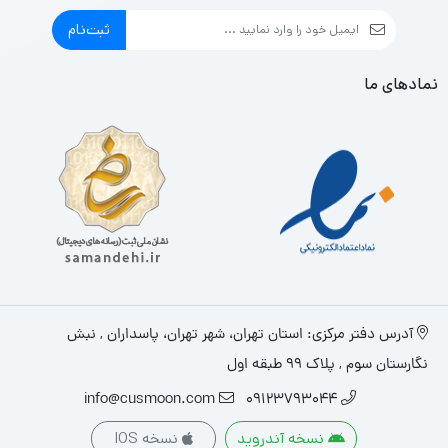
ثبت‌نام
نمادهای ما
آدرس دفتر مرکزی: استان تهران، شهر تهران، پاسداران , نبش
نگارستان سوم , پلاک ۹۹ طبقه اول
info@cusmoon.com
09123793044
نسخه آندروید
نسخه IOS