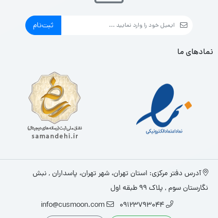
ثبت‌نام
نمادهای ما
آدرس دفتر مرکزی: استان تهران، شهر تهران، پاسداران , نبش
نگارستان سوم , پلاک ۹۹ طبقه اول
info@cusmoon.com
09123793044