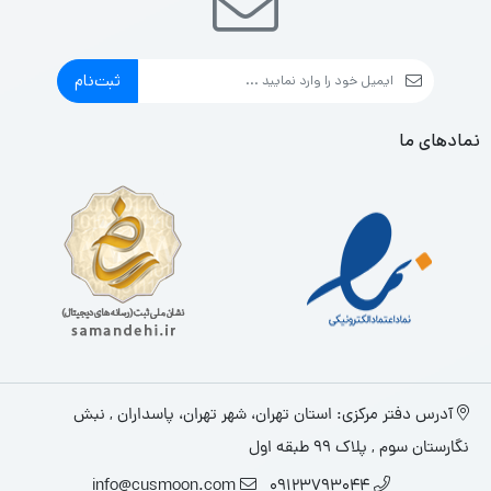
ثبت‌نام
نمادهای ما
آدرس دفتر مرکزی: استان تهران، شهر تهران، پاسداران , نبش
نگارستان سوم , پلاک ۹۹ طبقه اول
info@cusmoon.com
09123793044