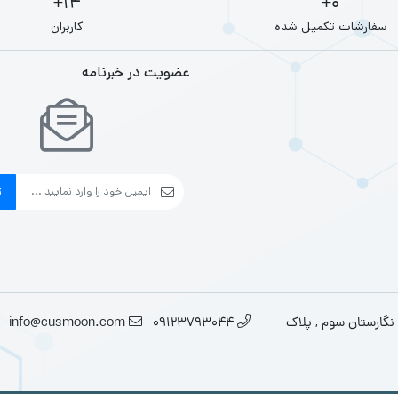
14+
0+
سفارشات تکمیل شده
کاربران
عضویت در خبرنامه
ث
نگارستان سوم , پلاک
09123793044
info@cusmoon.com