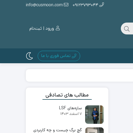
info@cusmoon.com
09123793044
ورود | ثبت‌نام
تماس فوری با ما
مطالب های تصادفی
سازه‌های LSF
7 اسفند 1403
گچ برگ چیست و چه کاربردی