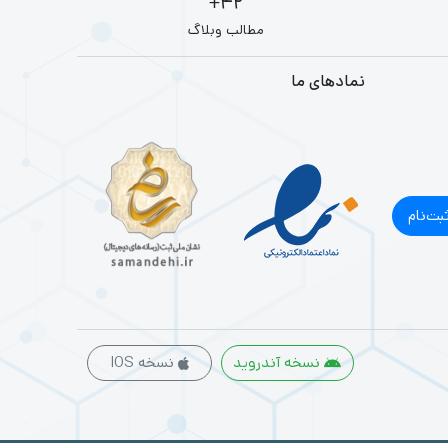
42+
مطالب وبلاگ
نمادهای ما
بت‌نام
نسخه آندروید
نسخه IOS