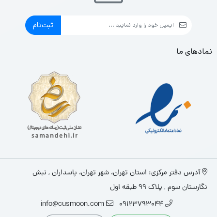
ثبت‌نام
نمادهای ما
آدرس دفتر مرکزی: استان تهران، شهر تهران، پاسداران , نبش
نگارستان سوم , پلاک ۹۹ طبقه اول
info@cusmoon.com
09123793044