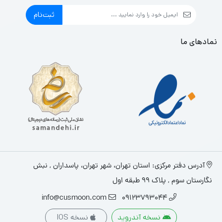
ثبت‌نام
نمادهای ما
آدرس دفتر مرکزی: استان تهران، شهر تهران، پاسداران , نبش
نگارستان سوم , پلاک ۹۹ طبقه اول
info@cusmoon.com
09123793044
نسخه آندروید
نسخه IOS