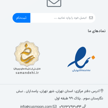
ثبت‌نام
نمادهای ما
آدرس دفتر مرکزی: استان تهران، شهر تهران، پاسداران , نبش
نگارستان سوم , پلاک ۹۹ طبقه اول
info@cusmoon.com
09123793044