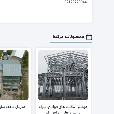
09123793044
محصولات مرتبط
مونتاژ اسکلت های فولادی سبک
متریال سقف ساز
در سازه های ال اس اف