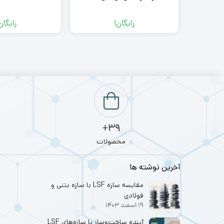
رایگان!
رایگان
39+
محصولات
آخرین نوشته ها
مقایسه سازه LSF با سازه بتنی و
فولادی
19 اسفند 1403
آینده ساخت‌وساز با سازه‌های LSF