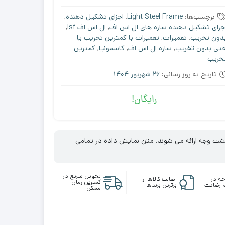
برچسب‌ها:
Light Steel Frame
,
اجزای تشکیل دهنده
,
جزای تشکیل دهنده سازه های ال اس اف
,
ال اس اف lsf
,
دون تخریب
,
تعمیرات
,
تعمیرات با کمترین تخریب یا
تی بدون تخریب
,
سازه ال اس اف
,
کاسمونیا
,
کمترین
خریب
تاریخ به روز رسانی:
26 شهریور 1404
رایگان!
ازگشت وجه ارائه می شوند. متن نمایش داده در تمامی
تحویل سریع در
ه در
اصالت کالاها از
کمترین زمان
 رضایت
برترین برندها
ممکن