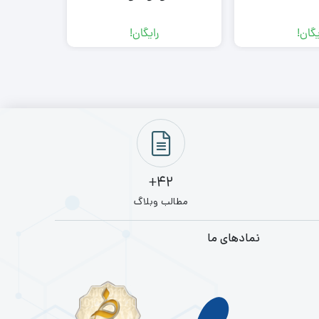
یگان!
رایگان!
42+
مطالب وبلاگ
نمادهای ما